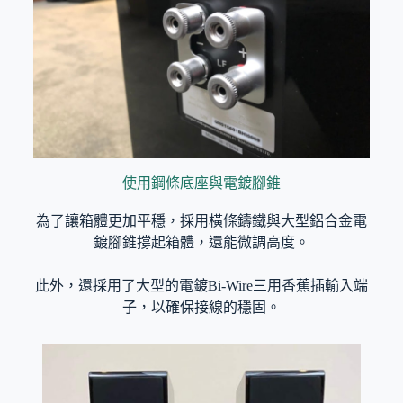
使用鋼條底座與電鍍腳錐
為了讓箱體更加平穩，採用橫條鑄鐵與大型鋁合金電
鍍腳錐撐起箱體，還能微調高度。
此外，還採用了大型的電鍍Bi-Wire三用香蕉插輸入端
子，以確保接線的穩固。