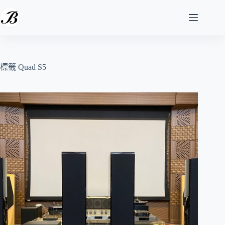
跳
至
主
要
內
容
標籤
Quad S5