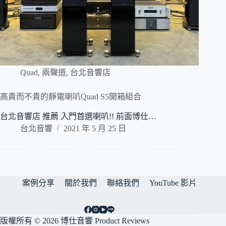
Quad
,
兩聲道
,
台北音響店
高貴而不貴的靜電喇叭Quad S5開箱組合
台北音響店 推薦 入門首選喇叭!! 前面博仕…
台北音響
2021 年 5 月 25 日
案例分享
關於我們
聯絡我們
YouTube 影片
版權所有 © 2026 博仕音響 Product Reviews