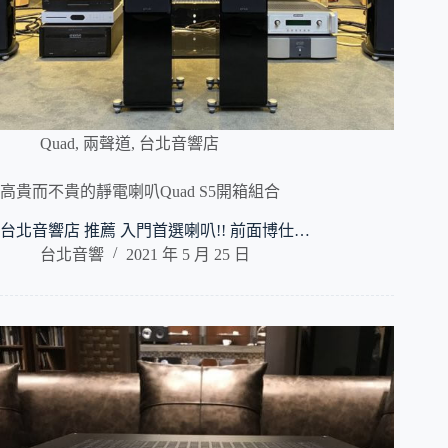
Quad
,
兩聲道
,
台北音響店
高貴而不貴的靜電喇叭Quad S5開箱組合
台北音響店 推薦 入門首選喇叭!! 前面博仕…
台北音響
2021 年 5 月 25 日