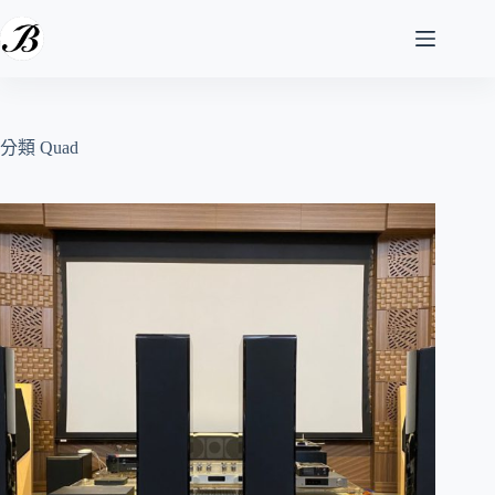
跳
至
主
要
內
容
分類
Quad