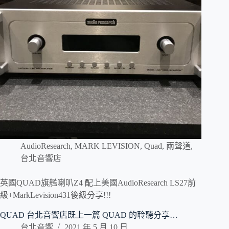
AudioResearch
,
MARK LEVISION
,
Quad
,
兩聲道
,
台北音響店
英國QUAD旗艦喇叭Z4 配上美國AudioResearch LS27前
級+MarkLevision431後級分享!!!
QUAD 台北音響店既上一篇 QUAD 的聆聽分享…
台北音響
2021 年 5 月 10 日