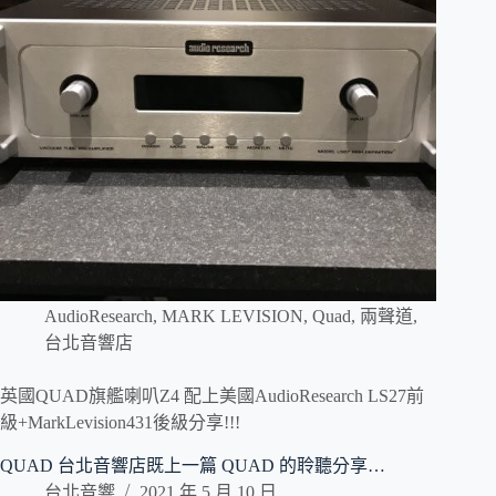
AudioResearch
,
MARK LEVISION
,
Quad
,
兩聲道
,
台北音響店
英國QUAD旗艦喇叭Z4 配上美國AudioResearch LS27前
級+MarkLevision431後級分享!!!
QUAD 台北音響店既上一篇 QUAD 的聆聽分享…
台北音響
2021 年 5 月 10 日