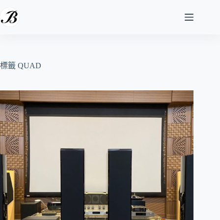
跳
至
主
要
內
容
標籤
QUAD