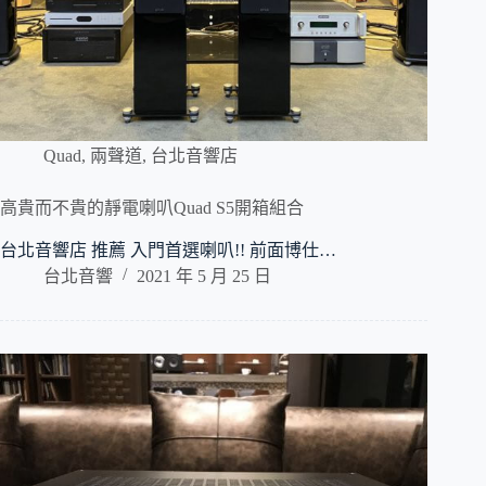
Quad
,
兩聲道
,
台北音響店
高貴而不貴的靜電喇叭Quad S5開箱組合
台北音響店 推薦 入門首選喇叭!! 前面博仕…
台北音響
2021 年 5 月 25 日