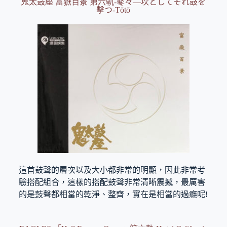
鬼太鼓座 富嶽百景 第六軌-鼕々—坎としてそれ鼓を
撃つ-Tōtō
這首鼓聲的層次以及大小都非常的明顯，因此非常考
驗搭配組合，這樣的搭配鼓聲非常清晰震撼，最厲害
的是鼓聲都相當的乾淨、整齊，實在是相當的過癮呢!