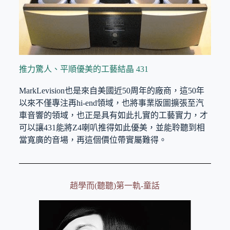
推力驚人、平順優美的工藝結晶 431
MarkLevision也是來自美國近50周年的廠商，這50年
以來不僅專注再hi-end領域，也將事業版圖擴張至汽
車音響的領域，也正是具有如此扎實的工藝實力，才
可以讓431能將Z4喇叭推得如此優美，並能聆聽到相
當寬廣的音場，再這個價位帶實屬難得。
趙學而(聽聽)第一軌-童話