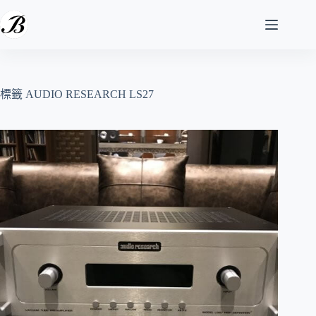
跳
至
主
要
內
容
標籤
AUDIO RESEARCH LS27