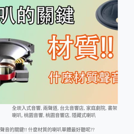
全崁入式音響
,
兩聲道
,
台北音響店
,
家庭劇院
,
書架
喇叭
,
桃園音響
,
桃園音響店
,
隱藏式喇叭
聲音的關鍵!! 什麼材質的喇叭單體最好聽呢??