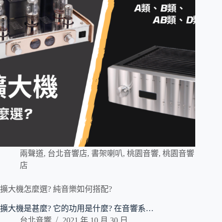
兩聲道
,
台北音響店
,
書架喇叭
,
桃園音響
,
桃園音響
店
擴大機怎麼選? 純音樂如何搭配?
擴大機是甚麼? 它的功用是什麼? 在音響系…
台北音響
2021 年 10 月 30 日