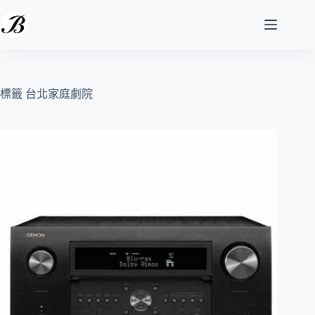
跳
至
主
要
內
容
標籤
台北家庭劇院