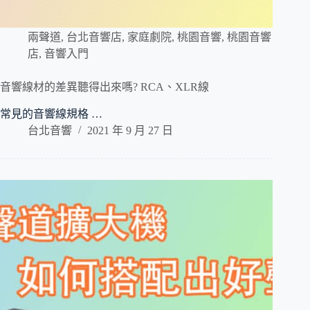
兩聲道
,
台北音響店
,
家庭劇院
,
桃園音響
,
桃園音響
店
,
音響入門
音響線材的差異聽得出來嗎? RCA、XLR線
常見的音響線規格 …
台北音響
2021 年 9 月 27 日