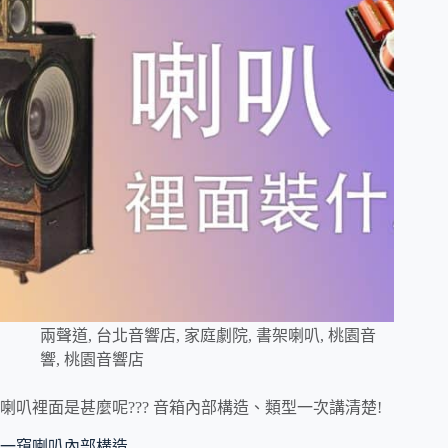
兩聲道
,
台北音響店
,
家庭劇院
,
書架喇叭
,
桃園音
響
,
桃園音響店
喇叭裡面是甚麼呢??? 音箱內部構造、類型一次講清楚!
一窺喇叭內部構造 …