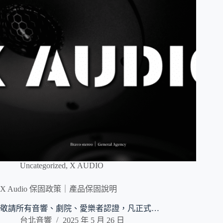
Uncategorized
,
X AUDIO
X Audio 保固政策｜產品保固說明
敬請所有音響、劇院、愛樂者認證，凡正式…
台北音響
2025 年 5 月 26 日