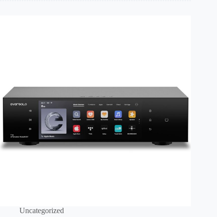
Uncategorized