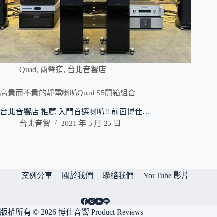
Quad
,
兩聲道
,
台北音響店
高貴而不貴的靜電喇叭Quad S5開箱組合
台北音響店 推薦 入門首選喇叭!! 前面博仕…
台北音響
2021 年 5 月 25 日
案例分享
關於我們
聯絡我們
YouTube 影片
版權所有 © 2026 博仕音響 Product Reviews