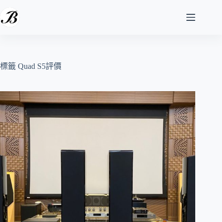
跳
至
主
要
內
容
標籤
Quad S5評價