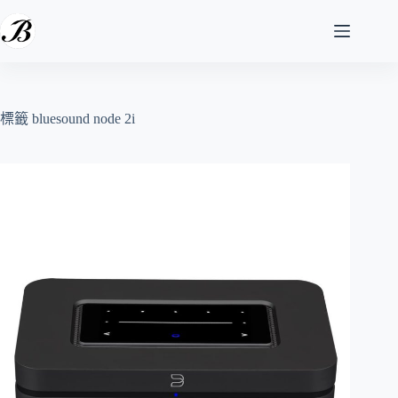
跳
至
主
要
內
容
標籤
bluesound node 2i