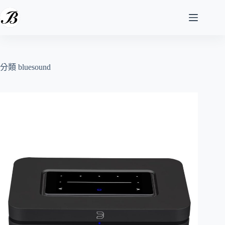
跳
至
主
要
內
容
分類
bluesound