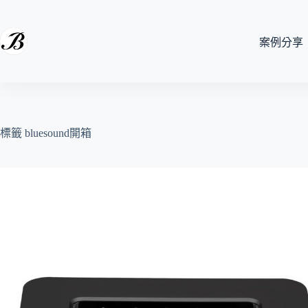
跳
至
主
案例分享
要
內
容
標籤
bluesound開箱