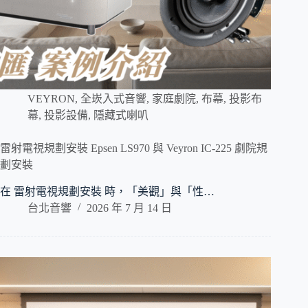
VEYRON
,
全崁入式音響
,
家庭劇院
,
布幕
,
投影布
幕
,
投影設備
,
隱藏式喇叭
雷射電視規劃安裝 Epsen LS970 與 Veyron IC-225 劇院規
劃安裝
在 雷射電視規劃安裝 時，「美觀」與「性…
台北音響
2026 年 7 月 14 日