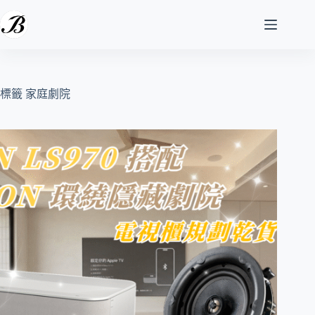
跳
至
主
要
內
容
標籤
家庭劇院