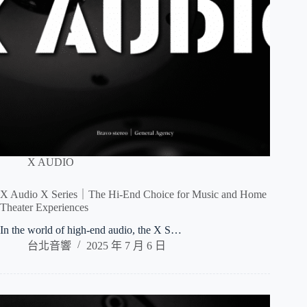
X AUDIO
X Audio X Series｜The Hi-End Choice for Music and Home
Theater Experiences
In the world of high-end audio, the X S…
台北音響
2025 年 7 月 6 日