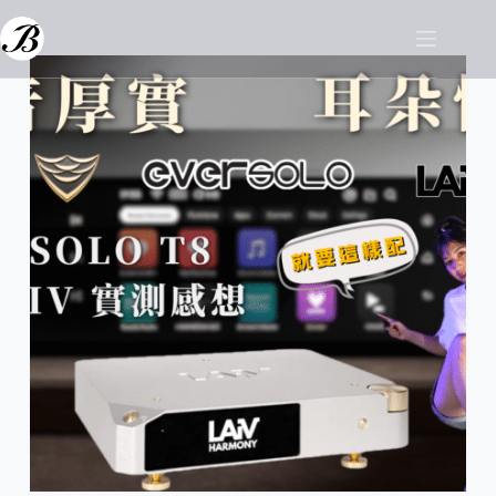
跳
至
主
要
內
容