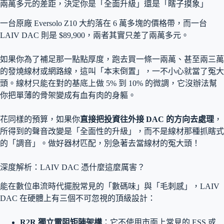
兩萬多元的差距，決定你是「全面升級」還是「瞎子摸象」
一台原廠 Eversolo Z10 大約落在 6 萬多塊的價格帶
，而一台
LAIV DAC 則是 $89,900
，兩者其實只差了兩萬多元。
如果你為了補足那一點點厚度，跑去買一條一兩萬、甚至兩三萬
的發燒線材或網路線，這叫「本末倒置」，一不小心就當了冤大
頭。線材只能在對的基底上做 5% 到 10% 的微調，它沒辦法幫
你把單薄的骨架變成有血有肉的身軀。
花同樣的預算，如果你
直接把投資往外接 DAC 的方向去處理
，
所得到的聲音改變是「全面性的升級」，而不是線材那種抓瞎式
的「調音」。做好器材匹配，別急著去當線材的冤大頭！
深度解析：LAIV DAC 憑什麼這麼厲害？
能在數位串流時代擺脫常見的「數碼味」與「毛刺感」，LAIV
DAC 在硬體上有三個不可忽視的頂級設計：
R2R 獨立電阻矩陣架構
：它不使用市面上常見的 ESS 或