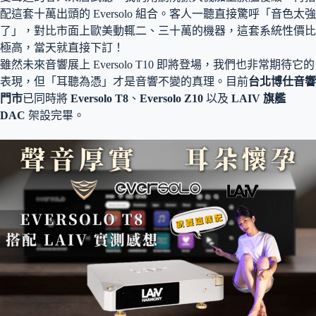
配這套十萬出頭的 Eversolo 組合
。客人一聽直接驚呼「音色太強
了」，對比市面上歐美動輒二、三十萬的機器，這套系統性價比
極高，當天就直接下訂！
雖然未來音響展上 Eversolo T10 即將登場，我們也非常期待它的
表現，但「耳聽為憑」才是音響不變的真理
。目前
台北博仕音響
門市
已同時將
Eversolo T8
、
Eversolo Z10
以及
LAIV 旗艦
DAC
架設完畢
。