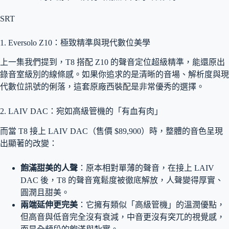
SRT
1. Eversolo Z10：極致精準與現代數位美學
上一集我們提到，T8 搭配 Z10 的聲音定位超級精準，能還原出
錄音室級別的線條感。如果你追求的是清晰的音場、解析度與現
代數位訊號的俐落，這套原廠西裝配是非常優秀的選擇。
2. LAIV DAC：宛如高級管機的「有血有肉」
而當 T8 接上 LAIV DAC（售價 $89,900）時，整體的音色呈現
出顯著的改變
：
飽滿甜美的人聲
：原本相對單薄的聲音，在接上 LAIV
DAC 後，T8 的聲音寬鬆度被徹底解放，人聲變得厚實、
圓潤且甜美。
兩端延伸更完美
：它擁有類似「高級管機」的溫潤優點，
但高音與低音完全沒有衰減，中音更沒有突兀的視覺感，