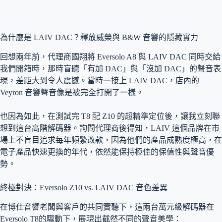
為什麼是 LAIV DAC？釋放威榮與 B&W 音響的隱藏實力
回想兩年前，代理商國翔將 Eversolo A8 與 LAIV DAC 同時交給
我們開箱時
，那時盲聽「有加 DAC」與「沒加 DAC」的聲音表
現，差距大到令人震撼
。當時一接上 LAIV DAC，店內的
Veyron 音響聲音像是被完全打開了一樣
。
也因為如此，在測試完 T8 配 Z10 的超精準定位後，讓我立刻聯
想到這台高階解碼器
。詢問代理商後得知，LAIV 這個品牌在市
場上不盲目追求每年頻繁改款，因為他們的產品成熟度極高，在
電子產品快速更換的年代，依然能保持極佳的保值性與聲音優
勢
。
終極對決：Eversolo Z10 vs. LAIV DAC 音色差異
在博仕音響老闆與客戶的共同實聽下，這兩台萬元級解碼器在
Eversolo T8的驅動下，展現出截然不同的聲音美學：