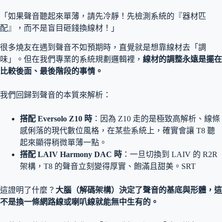
「如果聲音聽起來單薄，請先冷靜！先檢測系統的『器材匹
配』，而不是盲目砸錢換線材！」
很多燒友在遇到聲音不如預期時，直覺就是想靠線材去「調
味」。但在我們專業的系統規劃邏輯裡，
線材的調整永遠是擺在
比較後面、最後階段的事情。
我們回歸到聲音的本質來解析：
搭配 Eversolo Z10 時
：因為 Z10 走的是極致高解析、線條
感俐落的現代數位風格，在某些系統上，確實會讓 T8 聽
起來顯得稍微單薄一點。
搭配 LAIV Harmony DAC 時
：一旦切換到 LAIV 的 R2R
架構，T8 的聲音立刻變得厚實、飽滿且甜美。SRT
這證明了什麼？
大腦（解碼架構）決定了聲音的基底與形體，這
不是換一條網路線或喇叭線就能無中生有的。