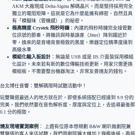
AKM 大廠現成 Delta-Sigma 解碼晶片，而是堅持採用完全
獨立的電阻矩陣。這就是它為什麼能擁有綿密、自然且具
有「模擬味（管機感）」的秘密。
極高精度 Crystek 飛秒時鐘
：內建的飛秒時鐘完全接管數
位訊號的節奏，將雜訊與時基誤差（Jitter）降到趨近於
零，換來的是音場背景極致的黑度，樂器定位精準度達到
高級水準
模組化輸入板設計
：無論是 USB 或是 IIS 介面皆採用模組
化設計。未來若有新的數位傳輸技術更新，用家只需更換
模組板，不需要整台機器淘汰，非常友善燒友的錢包。
台北博仕音響：雙解碼限時試聽活動中！
玩雙聲道最迷人的地方就在於，即使系統搭配已經達到 9.9 分的
完美，我們依然要在音色解析度、厚度與定位上，去追尋最後那
0.1 分的極致
。
燒友現場實測案例
： 上週有位原本想規劃 B&W 喇叭做劇院兼
雙聲道的客人來店試聽，我們用劇院擴大機加上旗艦後級，再搭