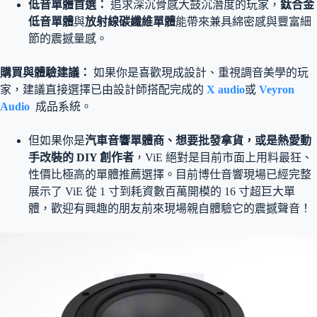
低音單體首選：
追求深沉骨感大鼓沉潛度的玩家，
鈦合金
低音單體
與
放射線碳纖維單體
能帶來兼具綿密感與豐富細
節的震撼量感。
購買與體驗建議：
如果你是喜歡現成設計、重視調音美學的玩
家，建議直接選擇已由設計師搭配完成的
X audio
或
Veyron
Audio
成品系統。
但如果你是
汽車音響單體商、想要批發拿貨，或是熱愛動
手改裝的 DIY 創作者
，ViE 絕對是目前市面上用料最狂、
性價比極高的單體推薦選擇。目前博仕音響現場已經完整
展示了 ViE 從 1 寸到耗資數百萬開模的 16 寸超巨大單
體，歡迎有興趣的朋友前來現場親自體驗它的震撼聲音！