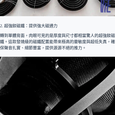
2. 超強釹磁鐵：提供強大磁通力
轉到單體背面，肉眼可見的是厚度與尺寸都相當驚人的超強釹磁
鐵。這款發燒級的磁鐵配置能帶來極高的靈敏度與超低失真，確
保聲音扎實、細節豐富，提供源源不絕的推力。