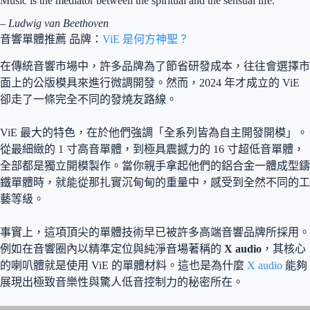
Music is the mediator between the spiritual and the sensual life.
–
Ludwig van Beethoven
音響單體推薦 品牌：
ViE 是何方神聖？
在傳統音響市場中，許多品牌為了節省研發成本，往往會選擇市
面上的公版模具來進行微調開發。然而，2024 年才成立的 ViE
卻走了一條完全不同的發燒友路線。
ViE 最大的特色，在於他們強調「全系列皆為自主開發開模」。
從最細緻的 1 寸高音單體，到極具震撼力的 16 寸超低音單體，
全部都是獨立開模製作。當你親手拿起他們的鋁合金一體成型鑄
鐵單體時，就能從那扎實沉甸甸的重量中，感受到全然不同的工
藝等級。
事實上，這項頂尖的單體技術早已被許多高端音響品牌所採用。
例如在音響圈內以精準定位與純淨音場著稱的
X audio
，其核心
的喇叭體就是使用 ViE 的單體材料。這也是為什麼
X audio
能夠
展現出極致音樂性與驚人低音控制力的秘密所在。