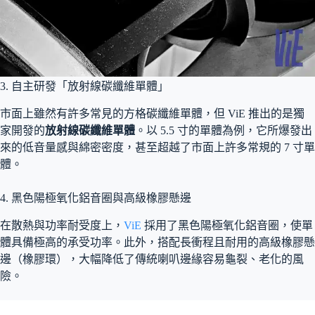
3. 自主研發「放射線碳纖維單體」
市面上雖然有許多常見的方格碳纖維單體，但 ViE 推出的是獨
家開發的
放射線碳纖維單體
。以 5.5 寸的單體為例，它所爆發出
來的低音量感與綿密密度，甚至超越了市面上許多常規的 7 寸單
體。
4. 黑色陽極氧化鋁音圈與高級橡膠懸邊
在散熱與功率耐受度上，
ViE
採用了黑色陽極氧化鋁音圈，使單
體具備極高的承受功率。此外，搭配長衝程且耐用的高級橡膠懸
邊（橡膠環），大幅降低了傳統喇叭邊緣容易龜裂、老化的風
險。