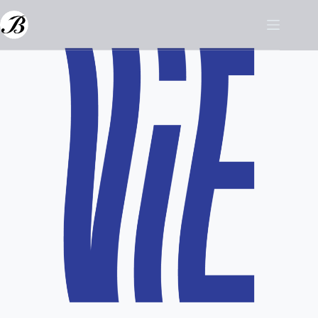
跳
至
主
要
內
容