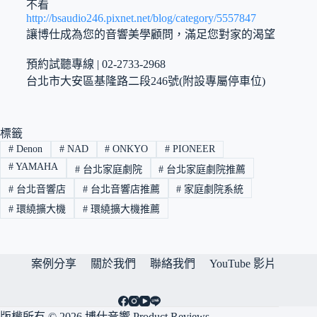
不看
http://bsaudio246.pixnet.net/blog/category/5557847
讓博仕成為您的音響美學顧問，滿足您對家的渴望
預約試聽專線 | 02-2733-2968
台北市大安區基隆路二段246號(附設專屬停車位)
標籤
#
Denon
#
NAD
#
ONKYO
#
PIONEER
#
YAMAHA
#
台北家庭劇院
#
台北家庭劇院推薦
#
台北音響店
#
台北音響店推薦
#
家庭劇院系統
#
環繞擴大機
#
環繞擴大機推薦
案例分享
關於我們
聯絡我們
YouTube 影片
版權所有 © 2026 博仕音響 Product Reviews