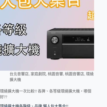
台北音響店
,
家庭劇院
,
桃園音響
,
桃園音響店
,
環繞
擴大機
環繞擴大機一次比較!! 各牌、各等級環繞擴大機，哪個
好??
環繞擴大機各階級、品牌 懶人包大集合!! …