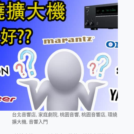
台北音響店
,
家庭劇院
,
桃園音響
,
桃園音響店
,
環繞
擴大機
,
音響入門