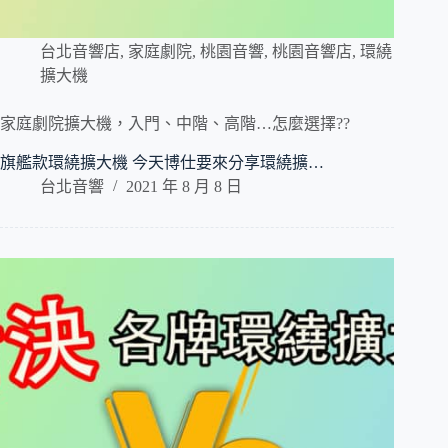
台北音響店
,
家庭劇院
,
桃園音響
,
桃園音響店
,
環繞
擴大機
家庭劇院擴大機，入門、中階、高階…怎麼選擇??
旗艦款環繞擴大機 今天博仕要來分享環繞擴…
台北音響
2021 年 8 月 8 日