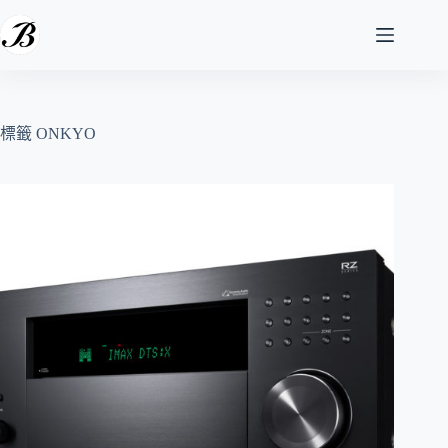
跳
至
主
要
內
容
標籤
ONKYO