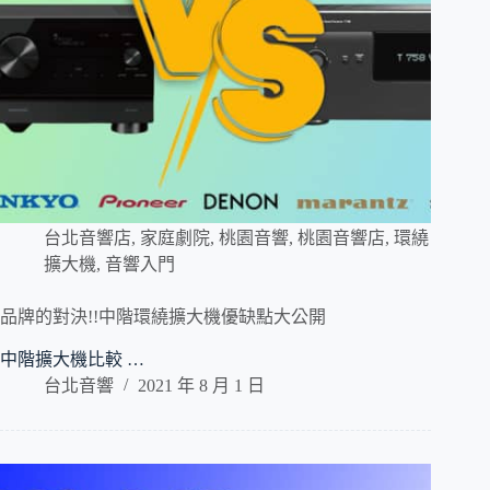
台北音響店
,
家庭劇院
,
桃園音響
,
桃園音響店
,
環繞
擴大機
,
音響入門
品牌的對決!!中階環繞擴大機優缺點大公開
中階擴大機比較 …
台北音響
2021 年 8 月 1 日