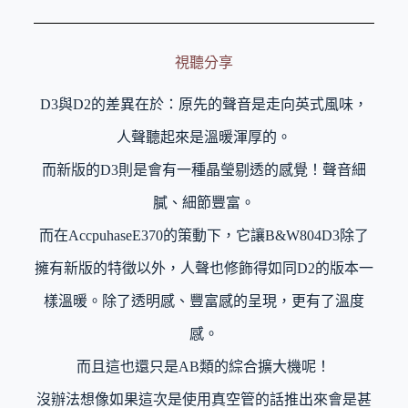
視聽分享
D3與D2的差異在於：原先的聲音是走向英式風味，
人聲聽起來是溫暖渾厚的。
而新版的D3則是會有一種晶瑩剔透的感覺！聲音細
膩、細節豐富。
而在AccpuhaseE370的策動下，它讓B&W804D3除了
擁有新版的特徵以外，人聲也修飾得如同D2的版本一
樣溫暖。除了透明感、豐富感的呈現，更有了溫度
感。
而且這也還只是AB類的綜合擴大機呢！
沒辦法想像如果這次是使用真空管的話推出來會是甚