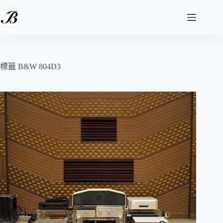
跳
至
主
要
內
容
標籤
B&W 804D3