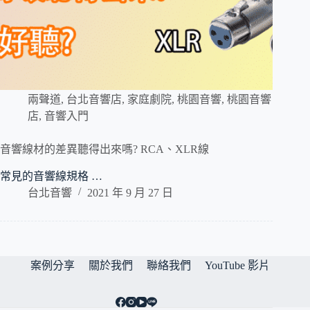
兩聲道
,
台北音響店
,
家庭劇院
,
桃園音響
,
桃園音響
店
,
音響入門
音響線材的差異聽得出來嗎? RCA、XLR線
常見的音響線規格 …
台北音響
2021 年 9 月 27 日
案例分享
關於我們
聯絡我們
YouTube 影片