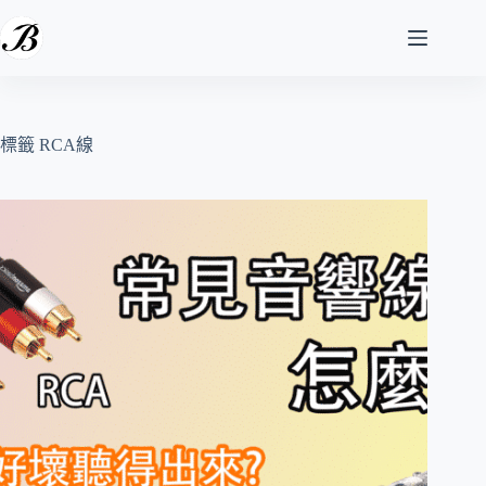
跳
至
主
要
內
容
標籤
RCA線