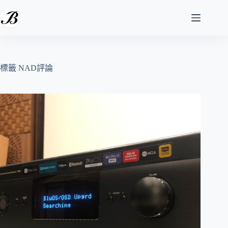
跳
至
主
要
內
容
標籤
NAD評論