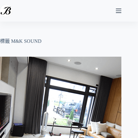
跳
至
主
要
內
容
標籤
M&K SOUND