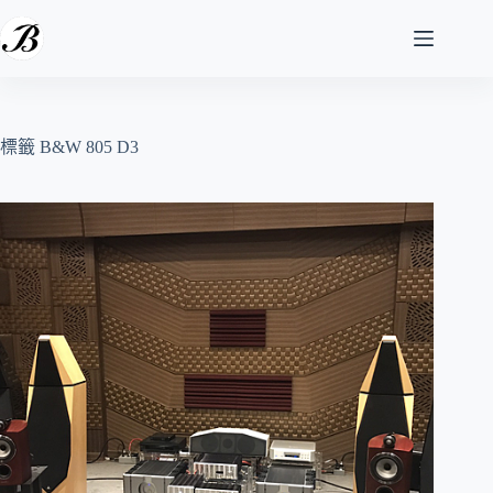
跳
至
主
要
內
容
標籤
B&W 805 D3