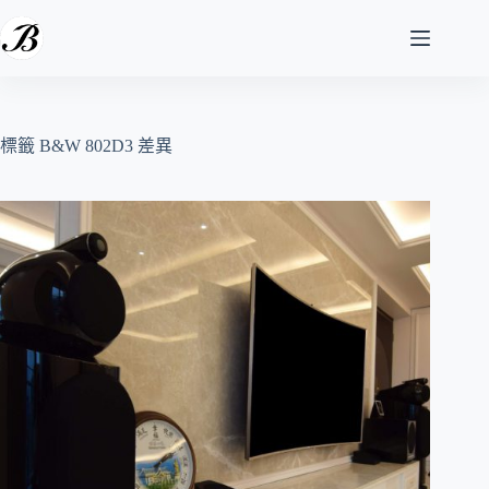
跳
至
主
要
內
容
標籤
B&W 802D3 差異