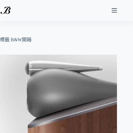
跳
至
主
要
內
容
標籤
B&W開箱