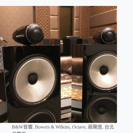
B&W音響
,
Bowers & Wilkins
,
Octave
,
兩聲道
,
台北