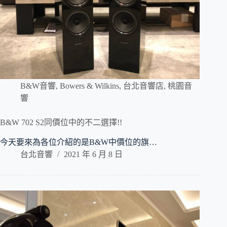
B&W音響
,
Bowers & Wilkins
,
台北音響店
,
桃園音
響
B&W 702 S2同價位中的不二選擇!!
今天要來為各位介紹的是B&W中價位的旗…
台北音響
2021 年 6 月 8 日