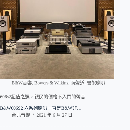
B&W音響
,
Bowers & Wilkins
,
兩聲道
,
書架喇叭
606s2超值之選，親民的價格不入門的聲音
B&W606S2 六系列喇叭一直是B&W非…
台北音響
2021 年 6 月 27 日