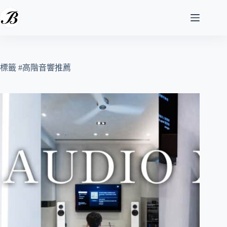
跳
至
主
要
內
容
標籤
#高階音響推薦