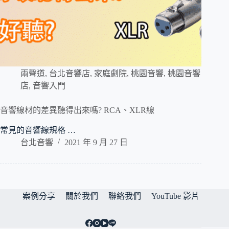
兩聲道
,
台北音響店
,
家庭劇院
,
桃園音響
,
桃園音響
店
,
音響入門
音響線材的差異聽得出來嗎? RCA、XLR線
常見的音響線規格 …
台北音響
2021 年 9 月 27 日
案例分享
關於我們
聯絡我們
YouTube 影片