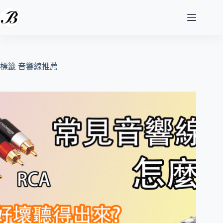
跳
至
主
要
內
容
標籤
音響線推薦