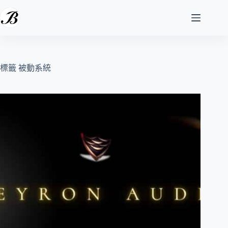
跳
至
主
要
內
容
標籤
被動系統