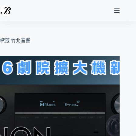
跳
至
主
要
內
容
標籤
竹北音響