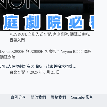
VEYRON
,
全崁入式音響
,
家庭劇院
,
隱藏式喇叭
,
音響入門
Denon X2900H 與 X3900H 怎麼選？ Veyron IC555 頂級
隱藏劇院
現代人在規劃新家裝潢時，越來越追求視覺…
台北音響
2026 年 6 月 21 日
案例分享
關於我們
聯絡我們
YouTube 影片