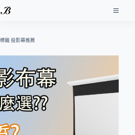
跳
至
主
要
內
容
標籤
投影幕推薦