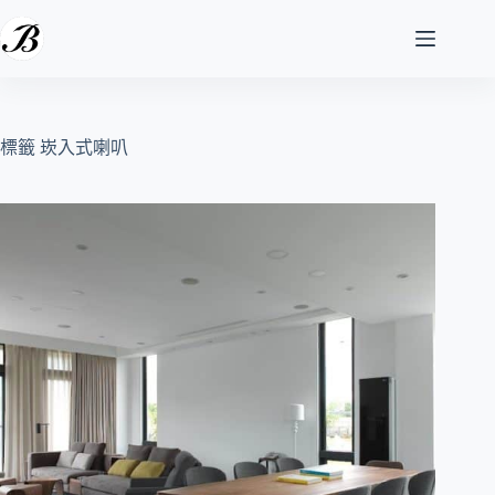
跳
至
主
要
內
容
標籤
崁入式喇叭