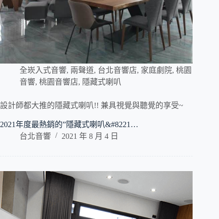
全崁入式音響
,
兩聲道
,
台北音響店
,
家庭劇院
,
桃園
音響
,
桃園音響店
,
隱藏式喇叭
設計師都大推的隱藏式喇叭!! 兼具視覺與聽覺的享受~
2021年度最熱銷的”隱藏式喇叭&#8221…
台北音響
2021 年 8 月 4 日