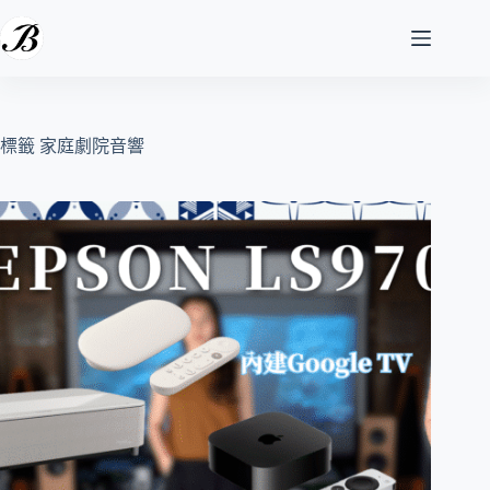
跳
至
主
要
內
容
標籤
家庭劇院音響