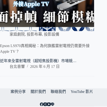
家庭劇院
,
投影布幕
,
投影設備
Epson LS970真相揭秘：為何旗艦雷射電視仍需要外接
Apple TV？
近年來全雷射電視（超短焦投影機）市場競…
台北音響
2026 年 6 月 17 日
案例分享
關於我們
聯絡我們
YouTube 影片