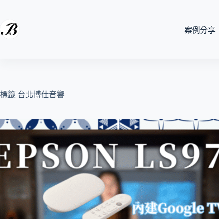
跳
至
主
案例分享
要
內
容
標籤
台北博仕音響