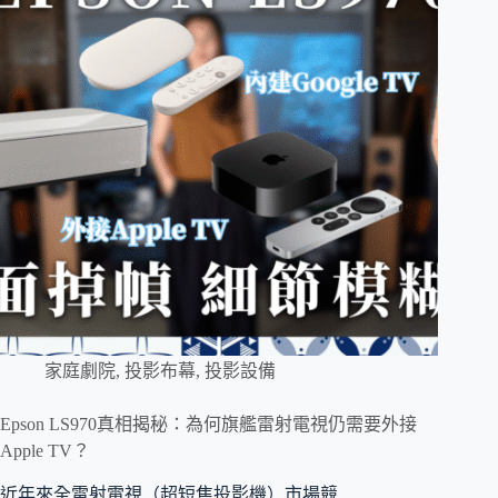
家庭劇院
,
投影布幕
,
投影設備
Epson LS970真相揭秘：為何旗艦雷射電視仍需要外接
Apple TV？
近年來全雷射電視（超短焦投影機）市場競…