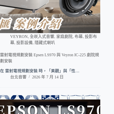
VEYRON
,
全崁入式音響
,
家庭劇院
,
布幕
,
投影布
幕
,
投影設備
,
隱藏式喇叭
雷射電視規劃安裝 Epsen LS970 與 Veyron IC-225 劇院規
劃安裝
在 雷射電視規劃安裝 時，「美觀」與「性…
台北音響
2026 年 7 月 14 日