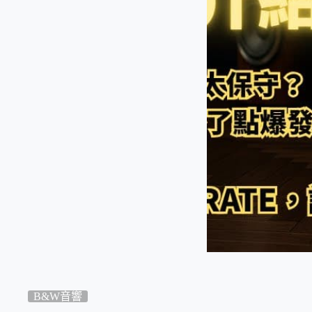
B&W音響