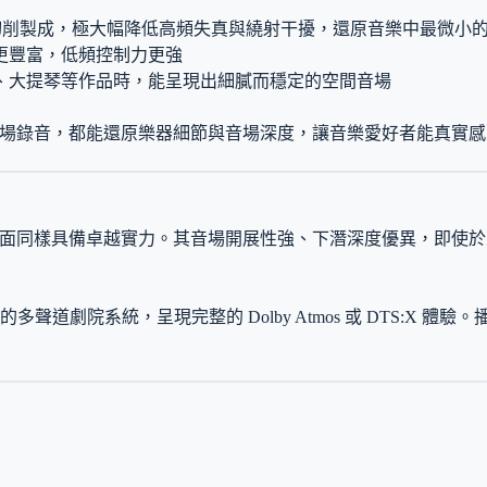
密切削製成，極大幅降低高頻失真與繞射干擾，還原音樂中最微小
更豐富，低頻控制力更強
、大提琴等作品時，能呈現出細膩而穩定的空間音場
編制或現場錄音，都能還原樂器細節與音場深度，讓音樂愛好者能真
院應用方面同樣具備卓越實力。其音場開展性強、下潛深度優異，即
系統，呈現完整的 Dolby Atmos 或 DTS:X 體驗。播放如《H