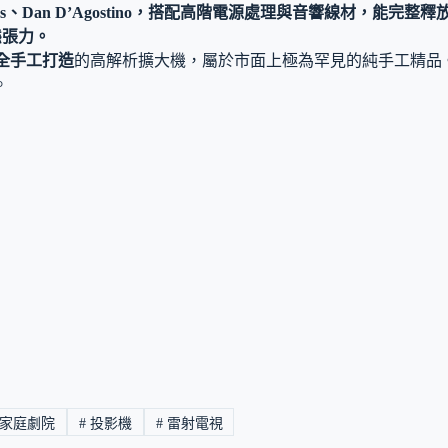
bs、Dan D’Agostino，搭配高階電源處理與音響線材，能完整釋放 B
態張力。
全手工打造
的高解析擴大機，屬於市面上極為罕見的純手工精品。其
。
家庭劇院
#
投影機
#
雷射電視