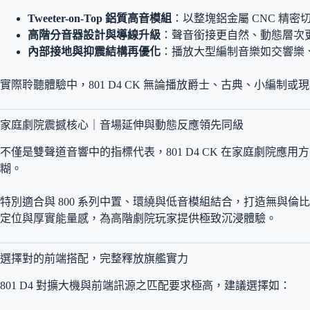
Tweeter-on-Top 鋁質高音模組
：以整塊鋁金屬 CNC 精
高階分音器設計與導線升級
：聲音銜接更自然、動態層次
內部接地與抑震結構再優化
：播放大型編制音樂如交響樂
實際聆聽體驗中，801 D4 CK 無論播放爵士、古典、小
家庭劇院震撼核心｜音場延伸與動態反應領先同級
不僅是雙聲道音響中的指標代表，801 D4 CK 在家庭劇
糊。
特別適合與 800 系列中置、環繞與低音模組結合，打造無與倫比的多聲道劇院
定位與厚實能量感，為高階劇院玩家提供極致沉浸體驗。
選擇對的前端搭配，完整釋放旗艦實力
801 D4 對擴大機與前端訊源之匹配要求極高，建議選擇如：