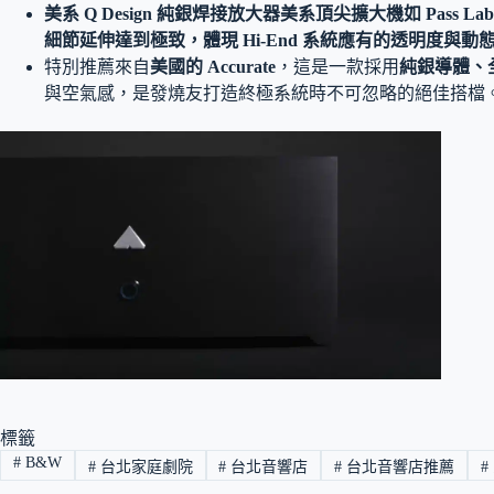
美系 Q Design 純銀焊接放大器美系頂尖擴大機如 Pass La
細節延伸達到極致，體現 Hi-End 系統應有的透明度與動
特別推薦來自
美國的 Accurate
，這是一款採用
純銀導體、
與空氣感，是發燒友打造終極系統時不可忽略的絕佳搭檔
標籤
#
B&W
#
台北家庭劇院
#
台北音響店
#
台北音響店推薦
#