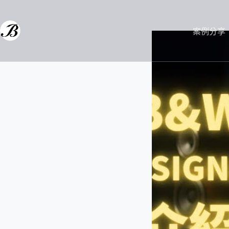
跳
至
主
案例分享
要
內
容