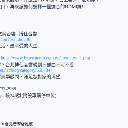
口，再來該如何選擇一個適合的HDMI線!!
文與音響─博仕音響
k.com/bsaudio246
生活、最享受的人生
：
https://www.bravostereo.com.tw/about_tw_1.php
響？台北博仕音響規劃三部曲不可不看
net.net/blog/category/5557847
響美學顧問，滿足您對家的渴望
3-2968
段246號(附設專屬停車位)
#
台北音響店推薦