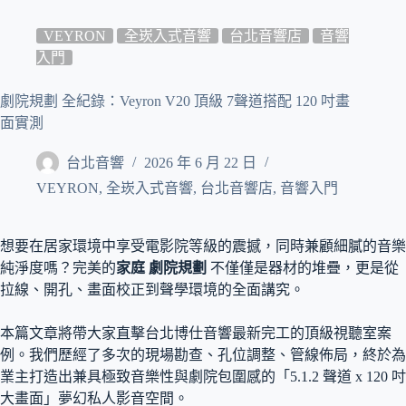
VEYRON
全崁入式音響
台北音響店
音響
入門
劇院規劃 全紀錄：Veyron V20 頂級 7聲道搭配 120 吋畫
面實測
台北音響
2026 年 6 月 22 日
VEYRON
,
全崁入式音響
,
台北音響店
,
音響入門
想要在居家環境中享受電影院等級的震撼，同時兼顧細膩的音樂
純淨度嗎？完美的
家庭 劇院規劃
不僅僅是器材的堆疊，更是從
拉線、開孔、畫面校正到聲學環境的全面講究。
本篇文章將帶大家直擊台北博仕音響最新完工的頂級視聽室案
例。我們歷經了多次的現場勘查、孔位調整、管線佈局，終於為
業主打造出兼具極致音樂性與劇院包圍感的「5.1.2 聲道 x 120 吋
大畫面」夢幻私人影音空間。