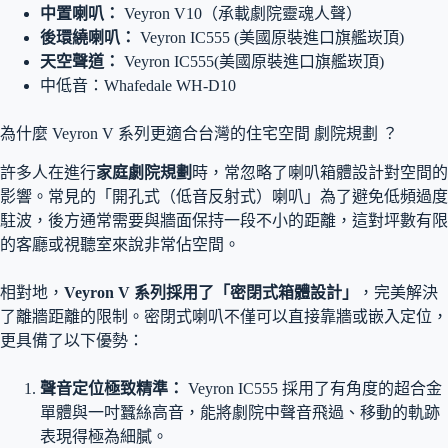
中置喇叭：
Veyron V10（承載劇院靈魂人聲）
後環繞喇叭：
Veyron IC555 (美國原裝進口旗艦崁頂)
天空聲道：
Veyron IC555(美國原裝進口旗艦崁頂)
中低音：Whafedale WH-D10
為什麼 Veyron V 系列更適合台灣的住宅空間 劇院規劃 ？
許多人在進行
家庭劇院規劃
時，常忽略了喇叭箱體設計對空間的
影響。常見的「開孔式（低音反射式）喇叭」為了避免低頻過度
駐波，後方通常需要與牆面保持一段不小的距離，這對坪數有限
的客廳或視聽室來說非常佔空間。
相對地，
Veyron V 系列採用了「密閉式箱體設計」
，完美解決
了離牆距離的限制。密閉式喇叭不僅可以直接靠牆或嵌入定位，
更具備了以下優勢：
聲音定位極致精準：
Veyron IC555 採用了有角度的超合金
單體與一吋蠶絲高音，能將劇院中聲音飛過、移動的軌跡
表現得極為細膩。