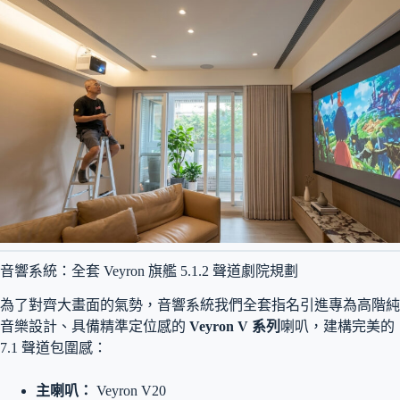
音響系統：全套 Veyron 旗艦 5.1.2 聲道劇院規劃
為了對齊大畫面的氣勢，音響系統我們全套指名引進專為高階純
音樂設計、具備精準定位感的
Veyron V 系列
喇叭，建構完美的
7.1 聲道包圍感：
主喇叭：
Veyron V20