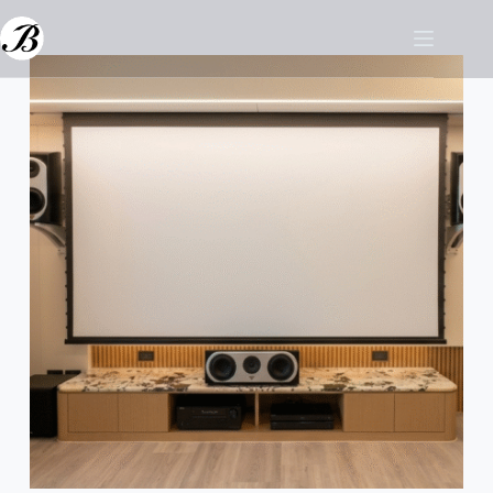
跳
至
主
要
內
容