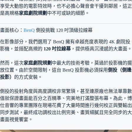
享受大動態的電影特效時，也不必擔心聲音會干擾到鄰居，這正
是高規格
家庭劇院規劃
中不可或缺的細節。
畫面核心：
BenQ
側投挑戰 120 吋頂級拉線幕
在影像部分，我們選用了 BenQ 擁有卓越亮度表現的 4K 劇院投
影機，並搭配高規的
120 吋拉線幕
，提供極具沉浸感的大畫面。
然而，這次
家庭劇院規劃
中最大的技術考驗，莫過於投影機的擺
放位置。由於空間限制，這台 BenQ 投影機必須採用
側投（側邊
投影）
的方式安裝。
側投的投射角度與高度調校非常繁瑣，甚至連原廠也無法單靠數
值就保證畫面能百分之百精準、完美地打滿整張布幕。為此，博
仕音響的專業團隊在現場花費了大量時間進行幾何校正與雙輸出
同步測試，最終成功調校出比例完美、畫質細膩且完全同步的大
畫面視覺饗宴。